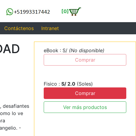
[0]
Contáctenos
Intranet
DAD
eBook : S/
(No disponible)
Comprar
Fisico :
S/ 2.0
(Soles)
Comprar
 desafiantes
Ver más productos
como lo ve
ara
ngelio. -