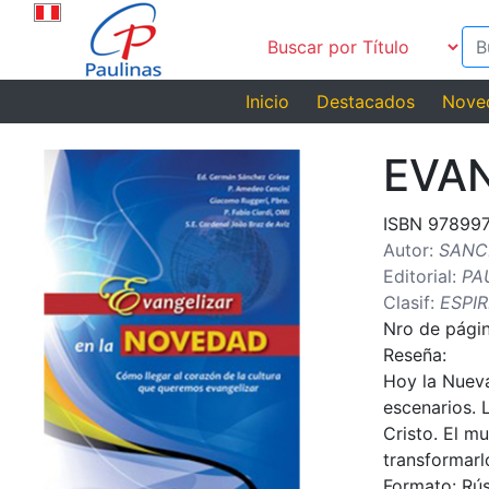
Inicio
Destacados
Nove
EVA
ISBN 97899
Autor:
SANC
Editorial:
PA
Clasif:
ESPIR
Nro de págin
Reseña:
Hoy la Nueva
escenarios. 
Cristo. El m
transformarl
Formato: Rús