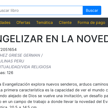
Buscar
dades
Ofertas
Temática
Cliente
Forma de pago
NGELIZAR EN LA NOVE
72051654
HEZ GRIESE GERMAN /
ULINAS PERU
ITUALIDAD/VIDA RELIGIOSA
as: 126
 Evangelización explora nuevos senderos, arduos caminos,
La primera característica es la capacidad de ver el mundo 
undo alejado de Dios se vuelve una invitación, un desafío p
o en un campo de trabajo a donde llevar la novedad del Eva
tica, 20,5 x 14.5 cm.