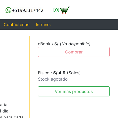
[0]
Contáctenos
Intranet
eBook : S/
(No disponible)
Comprar
Fisico :
S/ 4.9
(Soles)
Stock agotado
Ver más productos
aria.
l día
es para cada