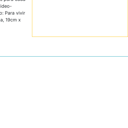
video-
: Para vivir
da, 19cm x