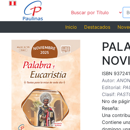
Inicio
Destacados
Nove
PALA
NOV
ISBN 93724
Autor:
ANON
Editorial:
PA
Clasif:
PAST
Nro de págin
Reseña:
Una contribu
Contiene una 
domingo una 