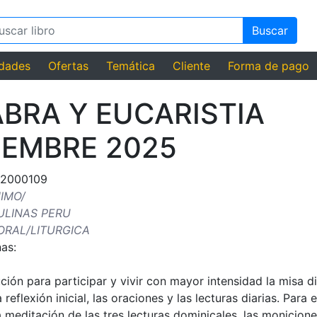
Buscar
dades
Ofertas
Temática
Cliente
Forma de pago
BRA Y EUCARISTIA
IEMBRE 2025
12000109
IMO/
ULINAS PERU
ORAL/LITURGICA
as:
ción para participar y vivir con mayor intensidad la misa di
reflexión inicial, las oraciones y las lecturas diarias. Para e
meditación de las tres lecturas dominicales, las monicion