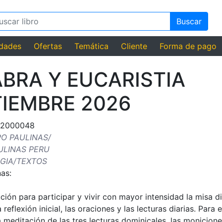
Buscar
dades
Ofertas
Temática
Cliente
Forma de pago
BRA Y EUCARISTIA
IEMBRE 2026
22000048
PO PAULINAS/
ULINAS PERU
RGIA/TEXTOS
as:
ción para participar y vivir con mayor intensidad la misa di
reflexión inicial, las oraciones y las lecturas diarias. Para e
meditación de las tres lecturas dominicales, las monicion