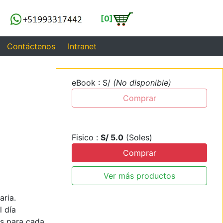
[0]
Contáctenos
Intranet
eBook : S/
(No disponible)
Comprar
Fisico :
S/ 5.0
(Soles)
Comprar
Ver más productos
aria.
l día
es para cada