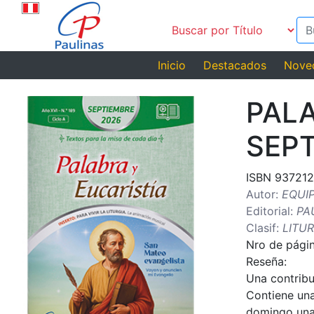
Inicio
Destacados
Nove
PALA
SEPT
ISBN 93721
Autor:
EQUI
Editorial:
PA
Clasif:
LITU
Nro de págin
Reseña:
Una contribu
Contiene una 
domingo una 