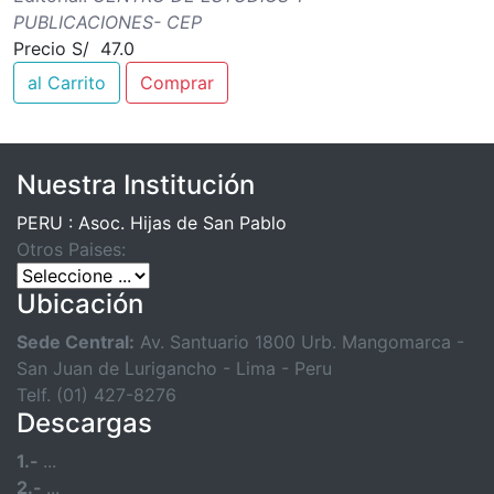
PUBLICACIONES- CEP
Precio S/ 47.0
al Carrito
Comprar
Nuestra Institución
PERU : Asoc. Hijas de San Pablo
Otros Paises:
Ubicación
Sede Central:
Av. Santuario 1800 Urb. Mangomarca -
San Juan de Lurigancho - Lima - Peru
Telf. (01) 427-8276
Descargas
1.-
...
2.-
...